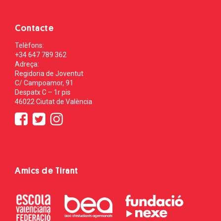
Contacte
Telèfons:
+34 647 789 362
Adreça:
Regidoria de Joventut
C/ Campoamor, 91
Despatx C – 1r pis
46022 Ciutat de València
Amics de Tirant