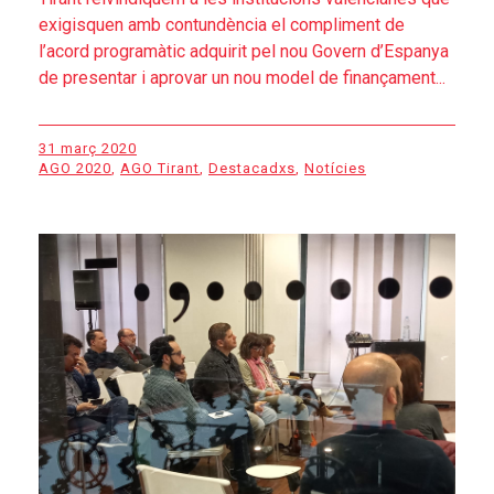
exigisquen amb contundència el compliment de
l’acord programàtic adquirit pel nou Govern d’Espanya
de presentar i aprovar un nou model de finançament...
31 març 2020
AGO 2020
,
AGO Tirant
,
Destacadxs
,
Notícies