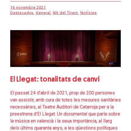
16 novembre 2021
Destacadxs
,
General
,
Nit del Tirant
,
Notícies
El Llegat: tonalitats de canvi
El passat 24 d’abril de 2021, prop de 200 persones
van assistir, amb cura de totes les mesures sanitàries
necessàries, al Teatre Auditori de Catarroja per a la
preestrena d’El Llegat. Un documental que parla sobre
la música en valencià i la seua importància, al llarg
dels últims quaranta anys, a les qüestions polítiques