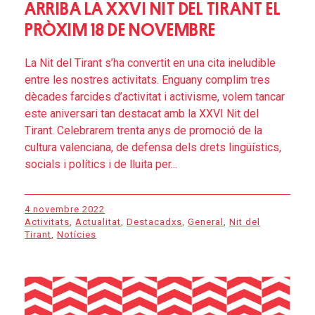
ARRIBA LA XXVI NIT DEL TIRANT EL
PRÒXIM 18 DE NOVEMBRE
La Nit del Tirant s’ha convertit en una cita ineludible
entre les nostres activitats. Enguany complim tres
dècades farcides d’activitat i activisme, volem tancar
este aniversari tan destacat amb la XXVI Nit del
Tirant. Celebrarem trenta anys de promoció de la
cultura valenciana, de defensa dels drets lingüístics,
socials i polítics i de lluita per...
4 novembre 2022
Activitats
,
Actualitat
,
Destacadxs
,
General
,
Nit del
Tirant
,
Notícies