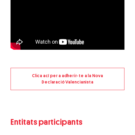
Clica ací per a adherir-te a la Nova
Declaració Valencianista
Entitats participants