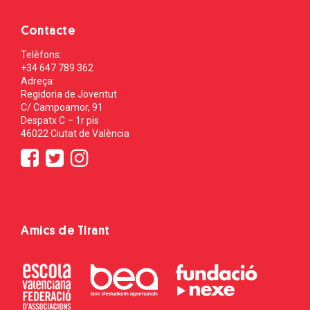
Contacte
Telèfons:
+34 647 789 362
Adreça:
Regidoria de Joventut
C/ Campoamor, 91
Despatx C – 1r pis
46022 Ciutat de València
Amics de Tirant