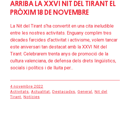
ARRIBA LA XXVI NIT DEL TIRANT EL
PRÒXIM 18 DE NOVEMBRE
La Nit del Tirant s’ha convertit en una cita ineludible
entre les nostres activitats. Enguany complim tres
dècades farcides d’activitat i activisme, volem tancar
este aniversari tan destacat amb la XXVI Nit del
Tirant. Celebrarem trenta anys de promoció de la
cultura valenciana, de defensa dels drets lingüístics,
socials i polítics i de lluita per...
4 novembre 2022
Activitats
,
Actualitat
,
Destacadxs
,
General
,
Nit del
Tirant
,
Notícies