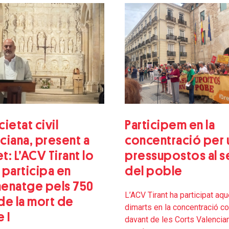
Participem en la
cietat civil
concentració per 
ciana, present a
pressupostos al s
t: L’ACV Tirant lo
del poble
 participa en
menatge pels 750
L’ACV Tirant ha participat aq
de la mort de
dimarts en la concentració c
 I
davant de les Corts Valencia