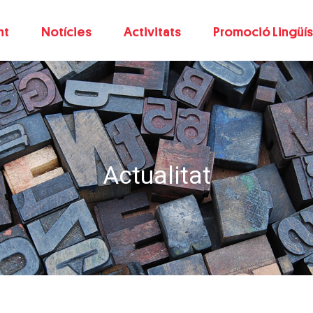
nt
Notícies
Activitats
Promoció Lingüís
Actualitat