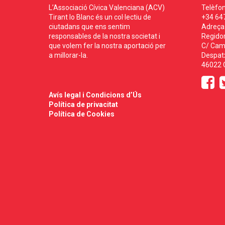
L’Associació Cívica Valenciana (ACV)
Telèfon
Tirant lo Blanc és un col·lectiu de
+34 64
ciutadans que ens sentim
Adreça
responsables de la nostra societat i
Regidor
que volem fer la nostra aportació per
C/ Cam
a millorar-la.
Despatx
46022 C
Avís legal i Condicions d’Ús
Política de privacitat
Política de Cookies