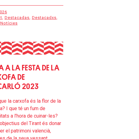
2026
t
,
Destacadas
,
Destacadxs
,
Notícies
A A LA FESTA DE LA
OFA DE
CARLÓ 2023
ue la carxofa és la flor de la
a? I que té un fum de
itats a l’hora de cuinar-les?
objectius del Tirant és donar
er el patrimoni valencià,
es de la seua vessant