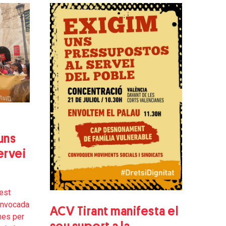
uns
ervei
uest
onvocada
ACV Tirant manifesta el
nes per