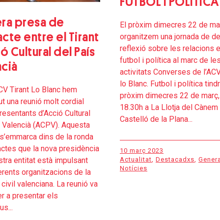
FUTBOL I POLÍTICA
era presa de
El pròxim dimecres 22 de ma
cte entre el Tirant
organitzem una jornada de de
reflexió sobre les relacions 
ió Cultural del País
futbol i política al marc de le
ncià
activitats Converses de l’ACV
lo Blanc. Futbol i política tindr
CV Tirant Lo Blanc hem
pròxim dimecres 22 de març,
t una reunió molt cordial
18.30h a La Llotja del Cànem
esentants d’Acció Cultural
Castelló de la Plana...
 Valencià (ACPV). Aquesta
s’emmarca dins de la ronda
ctes que la nova presidència
10 març 2023
Actualitat
,
Destacadxs
,
Genera
stra entitat està impulsant
Notícies
rents organitzacions de la
 civil valenciana. La reunió va
er a presentar els
s...