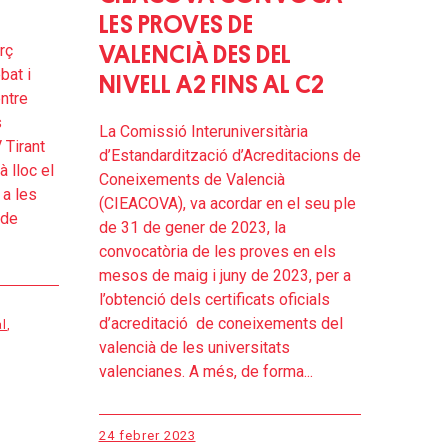
LES PROVES DE
rç
VALENCIÀ DES DEL
bat i
NIVELL A2 FINS AL C2
entre
s
La Comissió Interuniversitària
 Tirant
d’Estandardització d’Acreditacions de
à lloc el
Coneixements de Valencià
 a les
(CIEACOVA), va acordar en el seu ple
 de
de 31 de gener de 2023, la
convocatòria de les proves en els
mesos de maig i juny de 2023, per a
l’obtenció dels certificats oficials
d’acreditació de coneixements del
l
,
valencià de les universitats
valencianes. A més, de forma...
24 febrer 2023