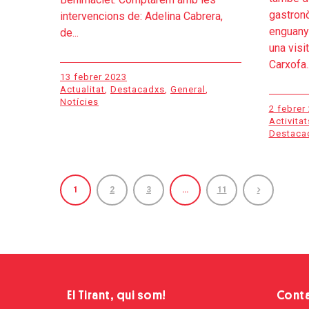
gastronò
intervencions de: Adelina Cabrera,
enguany 
de...
una visit
Carxofa..
13 febrer 2023
Actualitat
,
Destacadxs
,
General
,
Notícies
2 febrer
Activitat
Destaca
1
2
3
…
11
El Tirant, qui som!
Cont