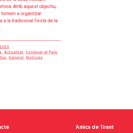
mica. Amb aquest objectiu,
tornem a organitzar
a a la tradicional Festa de la
.
 2023
s
,
Actualitat
,
Conéixer el País
,
dxs
,
General
,
Notícies
acte
Amics de Tirant