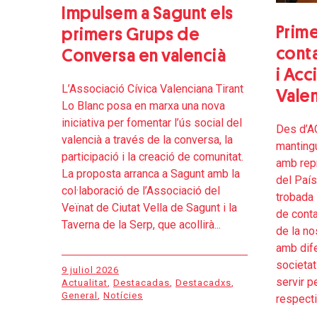
Impulsem a Sagunt els
Prim
primers Grups de
conta
Conversa en valencià
i Acc
L’Associació Cívica Valenciana Tirant
Vale
Lo Blanc posa en marxa una nova
iniciativa per fomentar l’ús social del
Des d’A
valencià a través de la conversa, la
mantingu
participació i la creació de comunitat.
amb repr
La proposta arranca a Sagunt amb la
del País
col·laboració de l’Associació del
trobada 
Veïnat de Ciutat Vella de Sagunt i la
de conta
Taverna de la Serp, que acollirà...
de la no
amb dife
societat
9 juliol 2026
servir p
Actualitat
,
Destacadas
,
Destacadxs
,
General
,
Notícies
respectiu