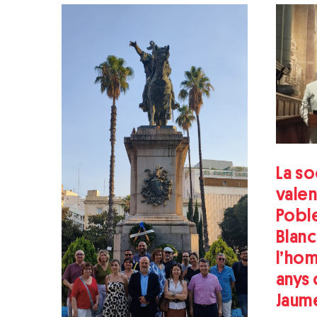
La so
valen
Poble
Blanc
l’ho
anys 
Jaume