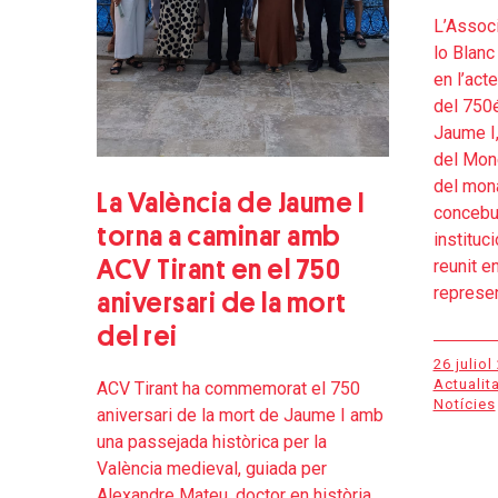
L’Associ
lo Blanc
en l’ac
del 750é
Jaume I,
del Mone
del mon
La València de Jaume I
concebu
torna a caminar amb
instituci
reunit en
ACV Tirant en el 750
represen
aniversari de la mort
del rei
26 juliol
Actualita
ACV Tirant ha commemorat el 750
Notícies
aniversari de la mort de Jaume I amb
una passejada històrica per la
València medieval, guiada per
Alexandre Mateu, doctor en història,