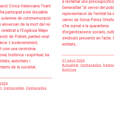
a reclamar uns pressupostos
ació Cívica Valenciana Tirant
Generalitat “al servei del pob
 ha participat este dissabte
representació de l’entitat ha 
te solemne de commemoració
càrrec de Sònia Pérez Ortuño
 aniversari de la mort del rei
s’ha sumat a la quarantena
 celebrat a l’Església Major
d’organitzacions socials, cultu
stir de Poblet, panteó reial
sindicals presents en l’acte.
arca. L’esdeveniment,
entitats...
t com una cerimònia
onal, històrica i espiritual, ha
21 juliol 2026
titats, autoritats i
Actualitat
,
Destacadas
,
Desta
tants de la societat...
Notícies
 2026
t
,
Destacadas
,
Destacadxs
,