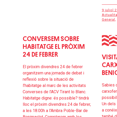
9 juliol 
Actualita
General
,
CONVERSEM SOBRE
HABITATGE EL PRÒXIM
24 DE FEBRER
VISIT
CARX
El pròxim divendres 24 de febrer
BENI
organitzem una jornada de debat i
reflexió sobre la situació de
Sabies q
l’habitatge al marc de les activitats
carxofer
Converses de l’ACV Tirant lo Blanc.
possibil
Habitatge digne: és possible? tindrà
Un dels 
lloc el pròxim divendres 24 de febrer,
a conéix
a les 18.00h a l’Ambra Poble-Bar de
també d
Benimaclet. Comptarem amb les