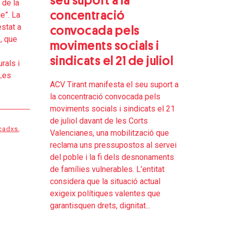
seu suport a la
 de la
concentració
le”. La
estat a
convocada pels
, que
moviments socials i
sindicats el 21 de juliol
rals i
 Les
ACV Tirant manifesta el seu suport a
la concentració convocada pels
moviments socials i sindicats el 21
de juliol davant de les Corts
cadxs
,
Valencianes, una mobilització que
reclama uns pressupostos al servei
del poble i la fi dels desnonaments
de famílies vulnerables. L’entitat
considera que la situació actual
exigeix polítiques valentes que
garantisquen drets, dignitat...