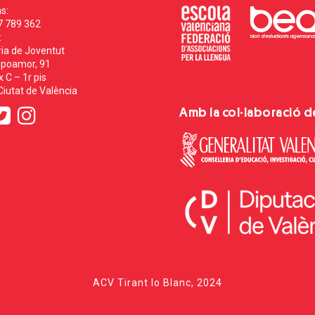
s:
7 789 362
:
ia de Joventut
poamor, 91
 C – 1r pis
iutat de València
Amb la col·laboració d
ACV Tirant lo Blanc, 2024