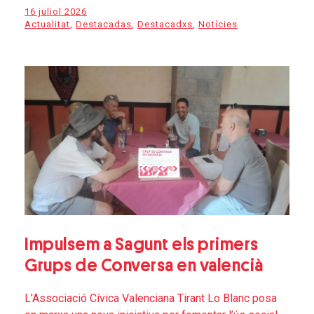
16 juliol 2026
Actualitat
,
Destacadas
,
Destacadxs
,
Notícies
Impulsem a Sagunt els primers
Grups de Conversa en valencià
L’Associació Cívica Valenciana Tirant Lo Blanc posa