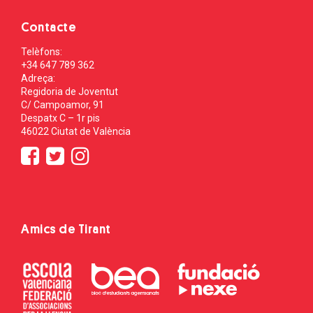
Contacte
Telèfons:
+34 647 789 362
Adreça:
Regidoria de Joventut
C/ Campoamor, 91
Despatx C – 1r pis
46022 Ciutat de València
Amics de Tirant