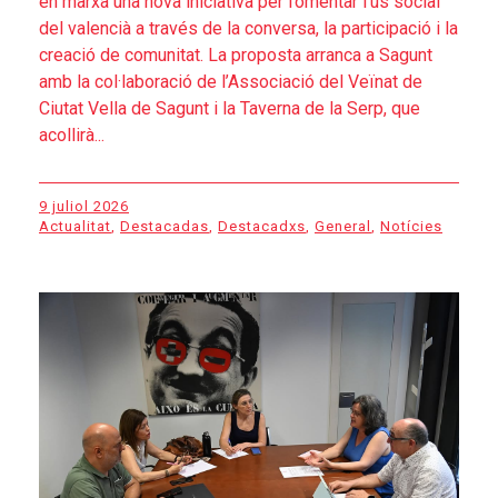
en marxa una nova iniciativa per fomentar l’ús social
del valencià a través de la conversa, la participació i la
creació de comunitat. La proposta arranca a Sagunt
amb la col·laboració de l’Associació del Veïnat de
Ciutat Vella de Sagunt i la Taverna de la Serp, que
acollirà...
9 juliol 2026
Actualitat
,
Destacadas
,
Destacadxs
,
General
,
Notícies