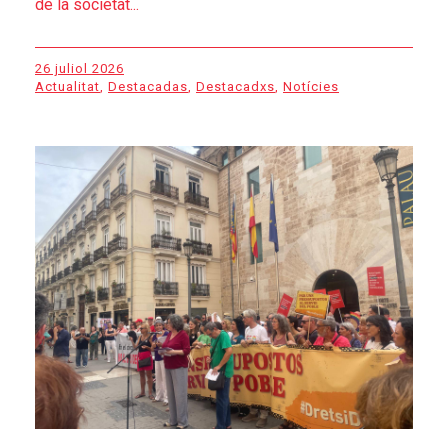
de la societat...
26 juliol 2026
Actualitat
,
Destacadas
,
Destacadxs
,
Notícies