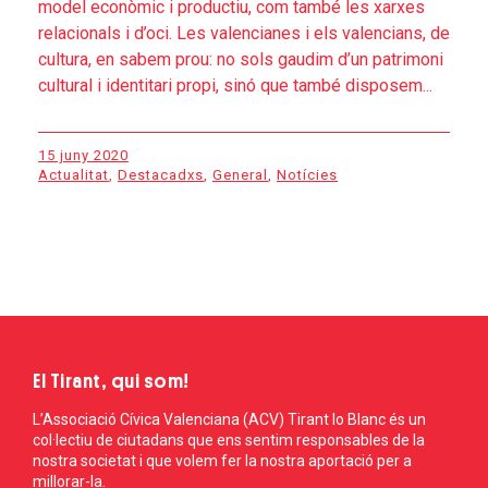
model econòmic i productiu, com també les xarxes
relacionals i d’oci. Les valencianes i els valencians, de
cultura, en sabem prou: no sols gaudim d’un patrimoni
cultural i identitari propi, sinó que també disposem...
15 juny 2020
Actualitat
,
Destacadxs
,
General
,
Notícies
El Tirant, qui som!
L’Associació Cívica Valenciana (ACV) Tirant lo Blanc és un
col·lectiu de ciutadans que ens sentim responsables de la
nostra societat i que volem fer la nostra aportació per a
millorar-la.