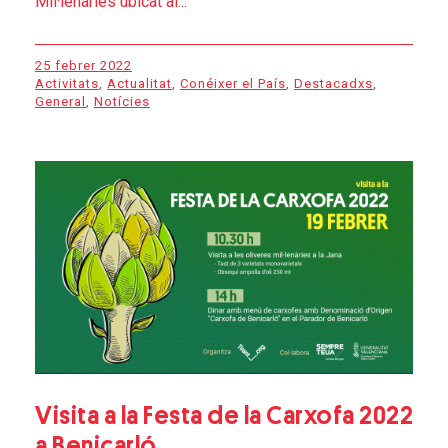
Mil·lenàries ubicat al...
25 febrer 2022
Activitats
,
Actualitat
,
Conéixer el País
,
Destacadxs
,
General
,
Notícies
Visita a la Festa de la Carxofa 2022
a Benicarló