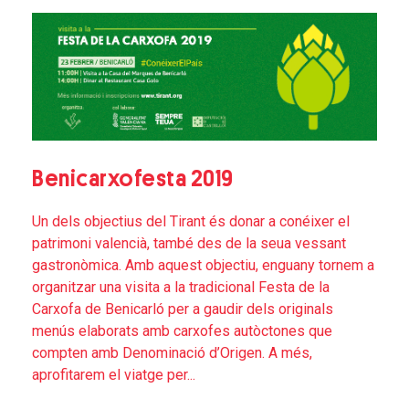
Benicarxofesta 2019
Un dels objectius del Tirant és donar a conéixer el
patrimoni valencià, també des de la seua vessant
gastronòmica. Amb aquest objectiu, enguany tornem a
organitzar una visita a la tradicional Festa de la
Carxofa de Benicarló per a gaudir dels originals
menús elaborats amb carxofes autòctones que
compten amb Denominació d’Origen. A més,
aprofitarem el viatge per...