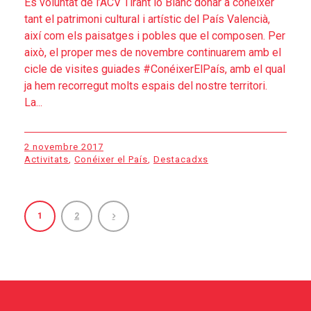
És voluntat de l’ACV Tirant lo Blanc donar a conéixer
tant el patrimoni cultural i artístic del País Valencià,
així com els paisatges i pobles que el composen. Per
això, el proper mes de novembre continuarem amb el
cicle de visites guiades #ConéixerElPaís, amb el qual
ja hem recorregut molts espais del nostre territori.
La...
2 novembre 2017
Activitats
,
Conéixer el País
,
Destacadxs
1
2