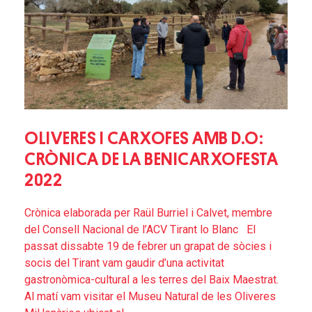
OLIVERES I CARXOFES AMB D.O:
CRÒNICA DE LA BENICARXOFESTA
2022
Crònica elaborada per Raül Burriel i Calvet, membre
del Consell Nacional de l’ACV Tirant lo Blanc El
passat dissabte 19 de febrer un grapat de sòcies i
socis del Tirant vam gaudir d’una activitat
gastronòmica-cultural a les terres del Baix Maestrat.
Al matí vam visitar el Museu Natural de les Oliveres