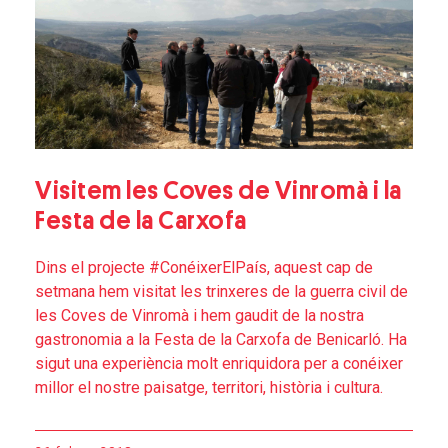
Visitem les Coves de Vinromà i la
Festa de la Carxofa
Dins el projecte #ConéixerElPaís, aquest cap de
setmana hem visitat les trinxeres de la guerra civil de
les Coves de Vinromà i hem gaudit de la nostra
gastronomia a la Festa de la Carxofa de Benicarló. Ha
sigut una experiència molt enriquidora per a conéixer
millor el nostre paisatge, territori, història i cultura.