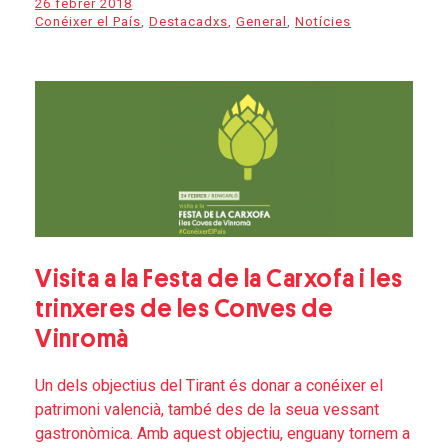
26 febrer 2018
Conéixer el País
,
Destacadxs
,
General
,
Notícies
Visita a la Festa de la Carxofa i les
trinxeres de les Conves de
Vinromà
Un dels objectius del Tirant és donar a conéixer el
patrimoni valencià, també des de la seua vessant
gastronòmica. Amb aquest objectiu, enguany tornem a