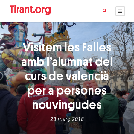
Visitem les Falles
amb l’alumnat del
curs de valencià
per a persones
nouvingudes
23 març 2018