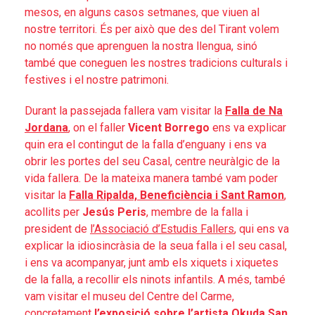
mesos, en alguns casos setmanes, que viuen al
nostre territori. És per això que des del Tirant volem
no només que aprenguen la nostra llengua, sinó
també que coneguen les nostres tradicions culturals i
festives i el nostre patrimoni.
Durant la passejada fallera vam visitar la
Falla de Na
Jordana
, on el faller
Vicent Borrego
ens va explicar
quin era el contingut de la falla d’enguany i ens va
obrir les portes del seu Casal, centre neuràlgic de la
vida fallera. De la mateixa manera també vam poder
visitar la
Falla Ripalda, Beneficiència i Sant Ramon
,
acollits per
Jesús Peris
, membre de la falla i
president de
l’Associació d’Estudis Fallers
, qui ens va
explicar la idiosincràsia de la seua falla i el seu casal,
i ens va acompanyar, junt amb els xiquets i xiquetes
de la falla, a recollir els ninots infantils. A més, també
vam visitar el museu del Centre del Carme,
concretament
l’exposició sobre l’artista Okuda San