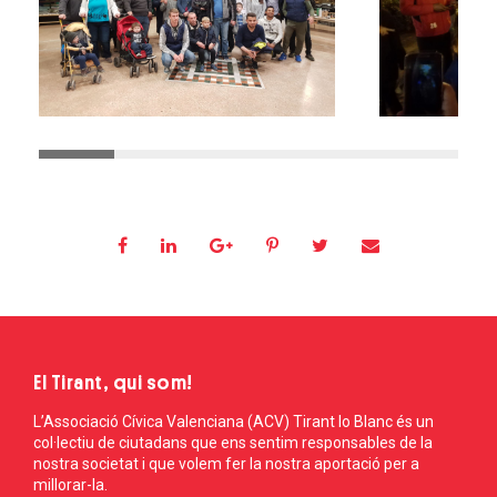
El Tirant, qui som!
L’Associació Cívica Valenciana (ACV) Tirant lo Blanc és un
col·lectiu de ciutadans que ens sentim responsables de la
nostra societat i que volem fer la nostra aportació per a
millorar-la.