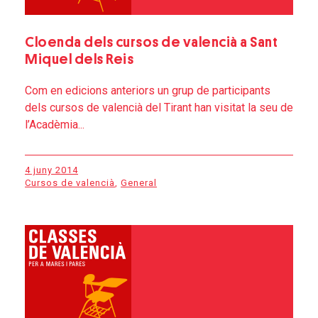
Cloenda dels cursos de valencià a Sant
Miquel dels Reis
Com en edicions anteriors un grup de participants
dels cursos de valencià del Tirant han visitat la seu de
l’Acadèmia...
4 juny 2014
Cursos de valencià
,
General