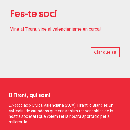
Fes-te soci
Vine al Tirant, vine al valencianisme en xarxa!
Clar que sí!
El Tirant, qui som!
L’Associació Cívica Valenciana (ACV) Tirant lo Blanc és un
col·lectiu de ciutadans que ens sentim responsables de la
nostra societat i que volem fer la nostra aportació per a
millorar-la.