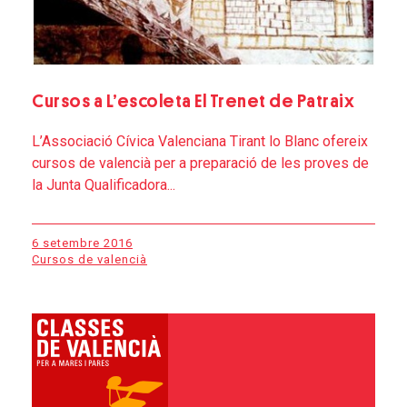
Cursos a L’escoleta El Trenet de Patraix
L’Associació Cívica Valenciana Tirant lo Blanc ofereix
cursos de valencià per a preparació de les proves de
la Junta Qualificadora...
6 setembre 2016
Cursos de valencià