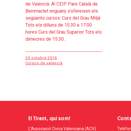
de Valencià. Al CEIP Pare Català de
Benimaclet enguany s’ofereixen els
següents cursos: Curs del Grau Mitjà
Tots els dilluns de 15:30 a 17:00
hores Curs del Grau Superior Tots els
dimecres de 15:30...
25 octubre 2016
Cursos de valencià
El Tirant, qui som!
Cont
L’Associació Cívica Valenciana (ACV)
Telèfon