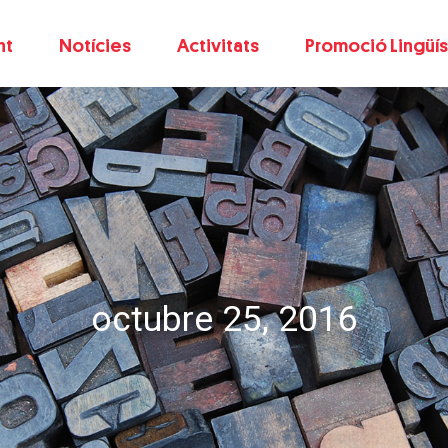
nt
Notícies
Activitats
Promoció Lingüís
octubre 25, 2016