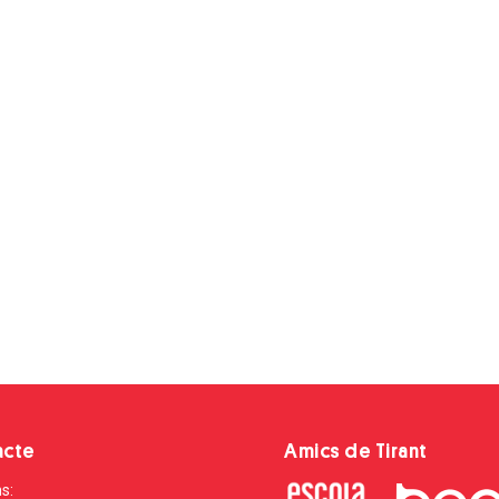
acte
Amics de Tirant
s: