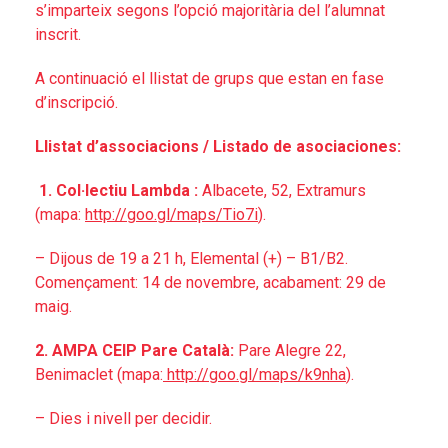
s’imparteix segons l’opció majoritària del l’alumnat
inscrit.
A continuació el llistat de grups que estan en fase
d’inscripció.
Llistat d’associacions / Listado de asociaciones:
1. Col·lectiu Lambda :
Albacete, 52, Extramurs
(mapa:
http://goo.gl/maps/
Tio7i
).
– Dijous de 19 a 21 h, Elemental (+) – B1/B2.
Començament: 14 de novembre, acabament: 29 de
maig.
2. AMPA CEIP
Pare Català:
Pare Alegre 22,
Benimaclet (mapa:
http://goo.gl/maps/
k9nha
).
– Dies i nivell per decidir.