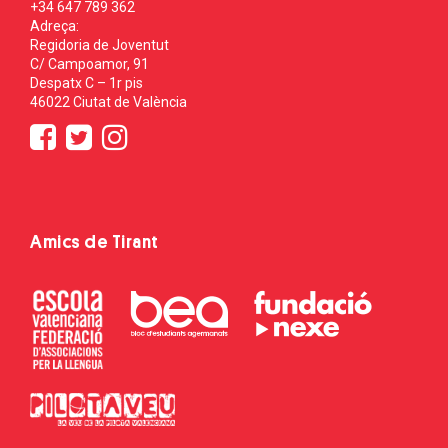
+34 647 789 362
Adreça:
Regidoria de Joventut
C/ Campoamor, 91
Despatx C – 1r pis
46022 Ciutat de València
Amics de Tirant