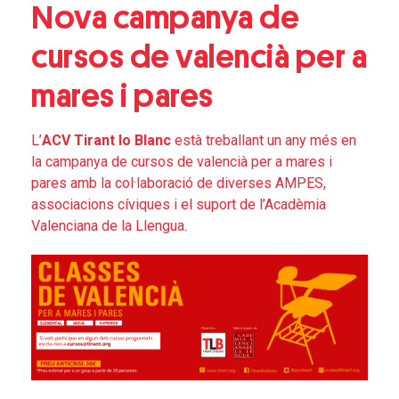
Nova campanya de
cursos de valencià per a
mares i pares
L’
ACV Tirant lo Blanc
està treballant un any més en
la campanya de cursos de valencià per a mares i
pares amb la col·laboració de diverses AMPES,
associacions cíviques i el suport de l’Acadèmia
Valenciana de la Llengua.