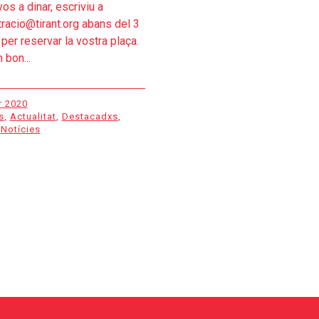
os a dinar, escriviu a
racio@tirant.org abans del 3
per reservar la vostra plaça.
 bon...
r 2020
s
,
Actualitat
,
Destacadxs
,
Notícies