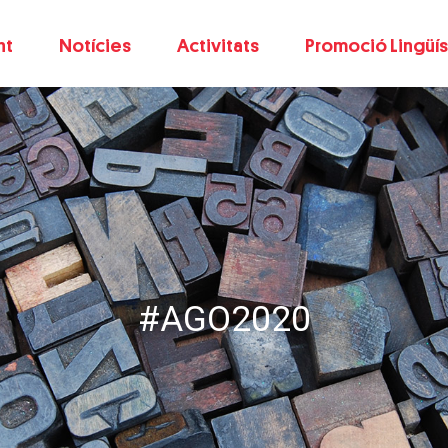
nt
Notícies
Activitats
Promoció Lingüís
#AGO2020