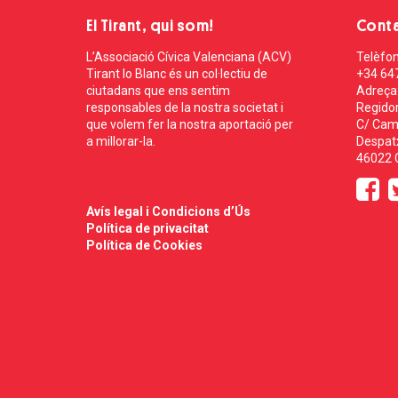
El Tirant, qui som!
Cont
L’Associació Cívica Valenciana (ACV)
Telèfon
Tirant lo Blanc és un col·lectiu de
+34 64
ciutadans que ens sentim
Adreça
responsables de la nostra societat i
Regidor
que volem fer la nostra aportació per
C/ Cam
a millorar-la.
Despatx
46022 C
Avís legal i Condicions d’Ús
Política de privacitat
Política de Cookies