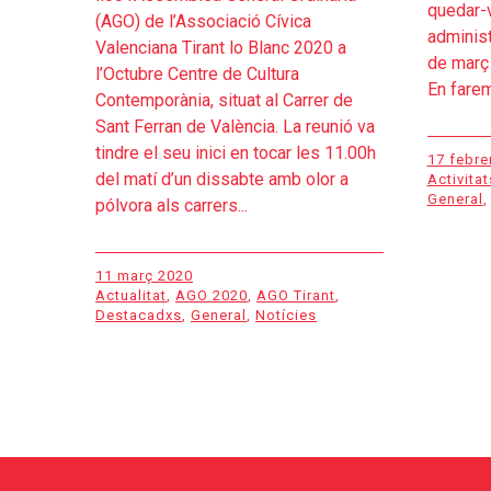
quedar-v
(AGO) de l’Associació Cívica
administ
Valenciana Tirant lo Blanc 2020 a
de març 
l’Octubre Centre de Cultura
En farem
Contemporània, situat al Carrer de
Sant Ferran de València. La reunió va
tindre el seu inici en tocar les 11.00h
17 febre
del matí d’un dissabte amb olor a
Activitat
General
,
pólvora als carrers...
11 març 2020
Actualitat
,
AGO 2020
,
AGO Tirant
,
Destacadxs
,
General
,
Notícies