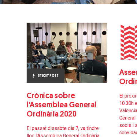
Asse
STICKY POST
Ordin
Crònica sobre
El pròxi
10.30h e
l’Assemblea General
València
Ordinària 2020
General 
socis i 
El passat dissabte dia 7, va tindre
convidad
lloc l’Assemblea General Ordinària