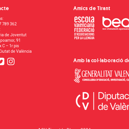
acte
Amics de Tirant
s:
7 789 362
:
ia de Joventut
poamor, 91
 C – 1r pis
iutat de València
Amb la col·laboració d