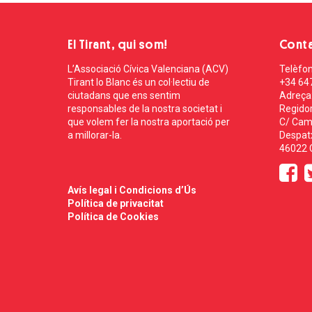
El Tirant, qui som!
Cont
L’Associació Cívica Valenciana (ACV)
Telèfon
Tirant lo Blanc és un col·lectiu de
+34 64
ciutadans que ens sentim
Adreça
responsables de la nostra societat i
Regidor
que volem fer la nostra aportació per
C/ Cam
a millorar-la.
Despatx
46022 C
Avís legal i Condicions d’Ús
Política de privacitat
Política de Cookies