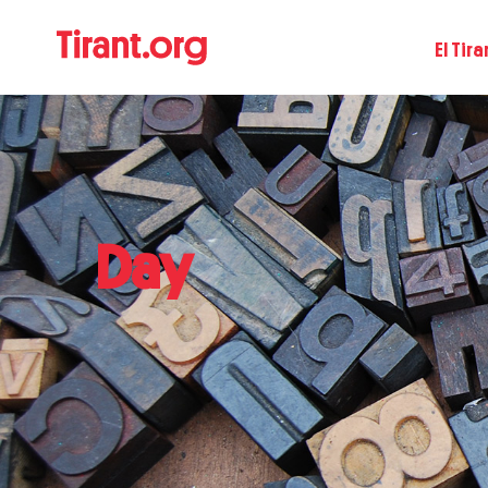
El Tira
Day