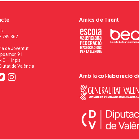
acte
Amics de Tirant
s:
7 789 362
:
ia de Joventut
poamor, 91
 C – 1r pis
iutat de València
Amb la col·laboració d