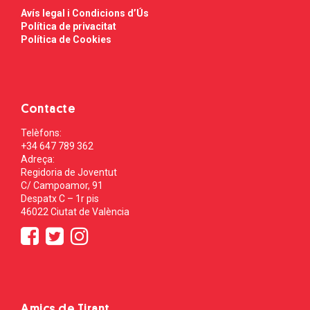
Avís legal i Condicions d’Ús
Política de privacitat
Política de Cookies
Contacte
Telèfons:
+34 647 789 362
Adreça:
Regidoria de Joventut
C/ Campoamor, 91
Despatx C – 1r pis
46022 Ciutat de València
Amics de Tirant