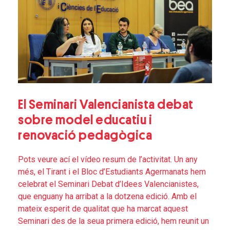
El Seminari Valencianista debat
sobre model educatiu i
renovació pedagògica
Pots veure ací el vídeo resum de l’activitat. Un any
més, el Tirant i el Bloc d’Estudiants Agermanats hem
celebrat el Seminari Debat d’Idees Valencianistes,
que enguany ha arribat a la dotzena edició. Amb el
mateix esperit de qualitat que ha marcat aquest
Seminari des de la seua primera edició, hem reunit un