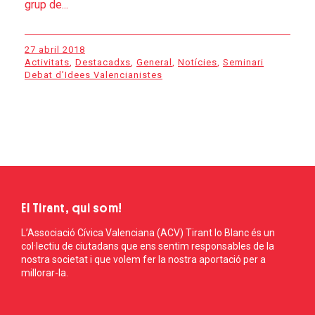
grup de...
27 abril 2018
Activitats
,
Destacadxs
,
General
,
Notícies
,
Seminari
Debat d’Idees Valencianistes
El Tirant, qui som!
L’Associació Cívica Valenciana (ACV) Tirant lo Blanc és un
col·lectiu de ciutadans que ens sentim responsables de la
nostra societat i que volem fer la nostra aportació per a
millorar-la.