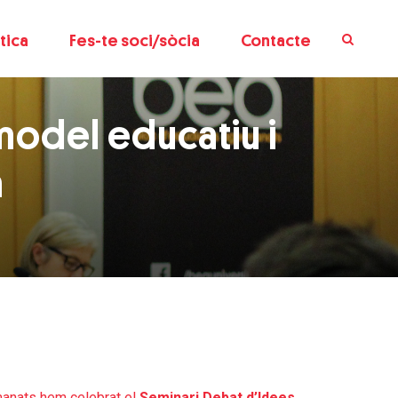
tica
Fes-te soci/sòcia
Contacte
model educatiu i
a
rmanats hem celebrat el
Seminari Debat d’Idees