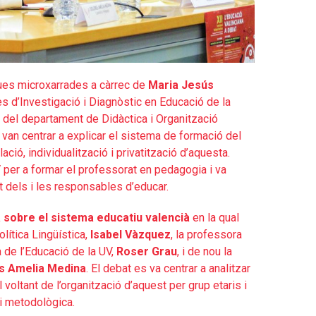
dues microxarrades a càrrec de
Maria Jesús
 d’Investigació i Diagnòstic en Educació de la
r del departament de Didàctica i Organització
 van centrar a explicar el sistema de formació del
ció, individualització i privatització d’aquesta.
V per a formar el professorat en pedagogia i va
t dels i les responsables d’educar.
 sobre el sistema educatiu valencià
en la qual
olítica Lingüística,
Isabel Vàzquez
, la professora
 de l’Educació de la UV,
Roser Grau
, i de nou la
s Amelia Medina
. El debat es va centrar a analitzar
 voltant de l’organització d’aquest per grup etaris i
 i metodològica.