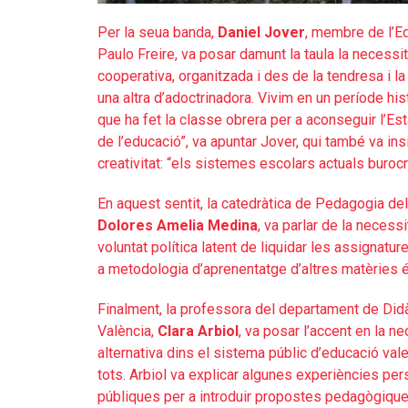
Per la seua banda,
Daniel Jover
, membre de l’Eq
Paulo Freire, va posar damunt la taula la necess
cooperativa, organitzada i des de la tendresa i la
una altra d’adoctrinadora. Vivim en un període hi
que ha fet la classe obrera per a aconseguir l’Esta
de l’educació”, va apuntar Jover, qui també va insis
creativitat: “els sistemes escolars actuals burocra
En aquest sentit, la catedràtica de Pedagogia de
Dolores Amelia Medina
, va parlar de la necessit
voluntat política latent de liquidar les assignature
a metodologia d’aprenentatge d’altres matèries és 
Finalment, la professora del departament de Didàc
València,
Clara Arbiol
, va posar l’accent en la n
alternativa dins el sistema públic d’educació vale
tots. Arbiol va explicar algunes experiències 
públiques per a introduir propostes pedagògique