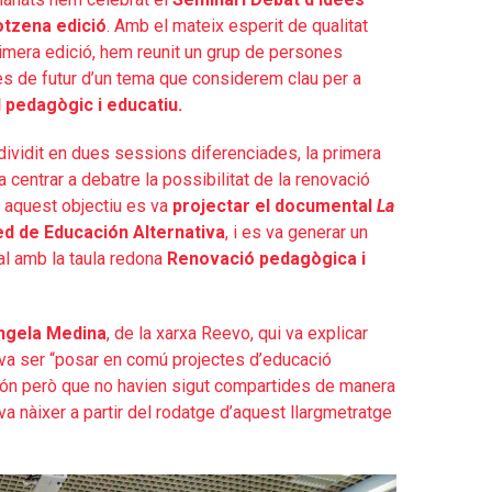
otzena edició
. Amb el mateix esperit de qualitat
imera edició, hem reunit un grup de persones
es de futur d’un tema que considerem clau per a
 pedagògic i educatiu.
dividit en dues sessions diferenciades, la primera
va centrar a debatre la possibilitat de la renovació
 aquest objectiu es va
projectar el documental
La
ed de Educación Alternativa
, i es va generar un
ual amb la taula redona
Renovació pedagògica i
ngela Medina
, de la xarxa Reevo, qui va explicar
l va ser “posar en comú projectes d’educació
l món però que no havien sigut compartides de manera
va nàixer a partir del rodatge d’aquest llargmetratge