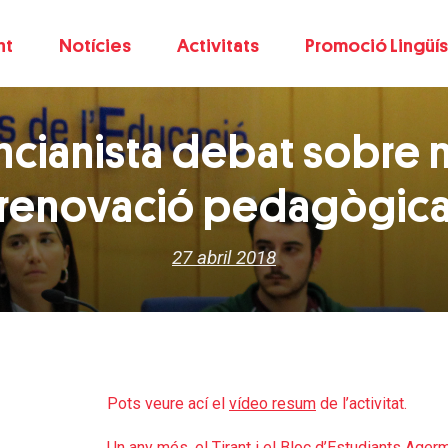
nt
Notícies
Activitats
Promoció Lingüís
encianista debat sobre 
renovació pedagògic
27 abril 2018
Pots veure ací el
vídeo resum
de l’activitat.
Un any més, el Tirant i el Bloc d’Estudiants Age