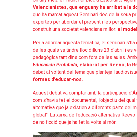
Valencianistes, que enguany ha arribat a la d
que ha marcat aquest Seminari des de la seua pr
expertes per abordar el present i les perspectiv
construir una societat valenciana millor:
el model
Per a abordar aquesta temàtica, el seminari s’ha 
de les quals va tindre lloc dilluns 23 d’abril i es 
pedagògica tant dins com fora de les aules. Amb
Educación Prohibida,
elaborat per Reevo, la R
debat al voltant del tema que planteja l’audiovis
formes d’educar-nos.
Aquest debat va comptar amb la participació d’
Á
com s’havia fet el documental, l’objectiu del qua
alternativa que ja existien a diferents parts de
global”. La xarxa de l’educació alternativa Reevo 
de no ficció que ja ha fet la volta al món.