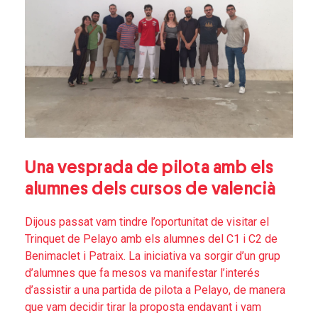
Una vesprada de pilota amb els
alumnes dels cursos de valencià
Dijous passat vam tindre l’oportunitat de visitar el
Trinquet de Pelayo amb els alumnes del C1 i C2 de
Benimaclet i Patraix. La iniciativa va sorgir d’un grup
d’alumnes que fa mesos va manifestar l’interés
d’assistir a una partida de pilota a Pelayo, de manera
que vam decidir tirar la proposta endavant i vam