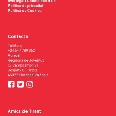
Avís legal i Condicions d’Ús
Política de privacitat
Política de Cookies
Contacte
Telèfons:
+34 647 789 362
Adreça:
Regidoria de Joventut
C/ Campoamor, 91
Despatx C – 1r pis
46022 Ciutat de València
Amics de Tirant