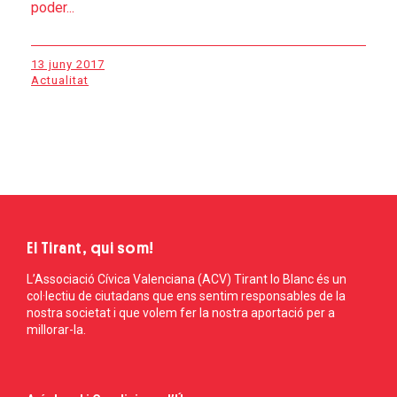
poder...
13 juny 2017
Actualitat
El Tirant, qui som!
L’Associació Cívica Valenciana (ACV) Tirant lo Blanc és un
col·lectiu de ciutadans que ens sentim responsables de la
nostra societat i que volem fer la nostra aportació per a
millorar-la.