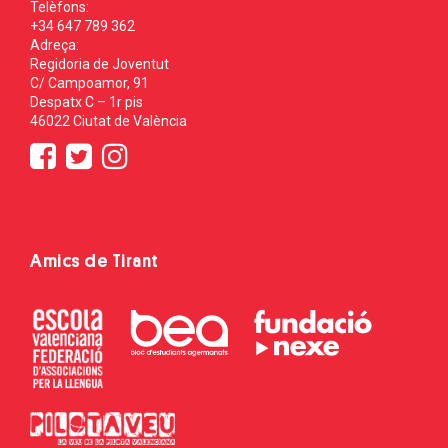
Telèfons:
+34 647 789 362
Adreça:
Regidoria de Joventut
C/ Campoamor, 91
Despatx C – 1r pis
46022 Ciutat de València
Amics de Tirant