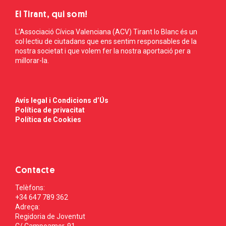
El Tirant, qui som!
L’Associació Cívica Valenciana (ACV) Tirant lo Blanc és un
col·lectiu de ciutadans que ens sentim responsables de la
nostra societat i que volem fer la nostra aportació per a
millorar-la.
Avís legal i Condicions d’Ús
Política de privacitat
Política de Cookies
Contacte
Telèfons:
+34 647 789 362
Adreça:
Regidoria de Joventut
C/ Campoamor, 91