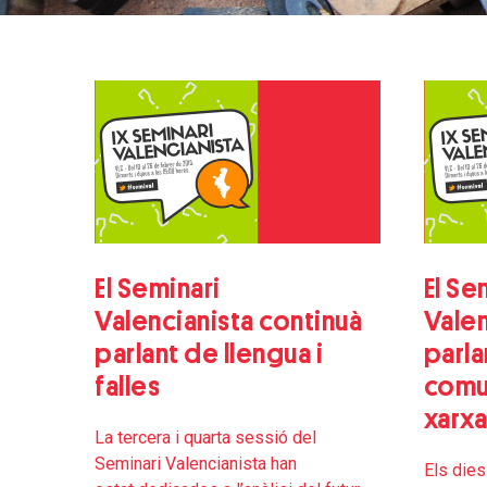
El Seminari
El Se
Valencianista continuà
Valen
parlant de llengua i
parla
falles
comun
xarxa
La tercera i quarta sessió del
Seminari Valencianista han
Els dies