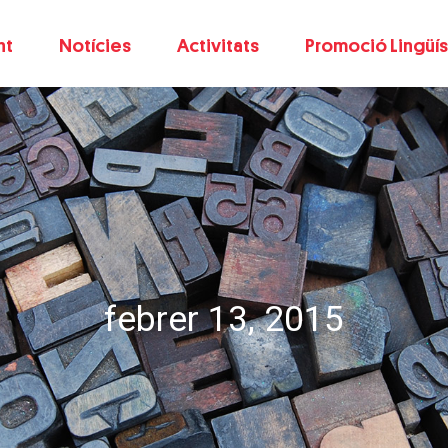
nt
Notícies
Activitats
Promoció Lingüís
febrer 13, 2015