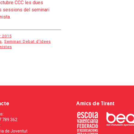
’Octubre CCC les dues
s sessions del seminari
nista.
r 2015
s
,
Seminari Debat d’Idees
nistes
acte
Amics de Tirant
s:
7 789 362
:
ia de Joventut