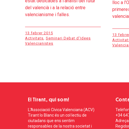
estat dedicades a l’anàlisi del futur
lloc a l
del valencià i a la relació entre
primere
valencianisme i falles.
valencia
13 febrer 2015
13 febre
Activitats
,
Seminari Debat d’Idees
Activitat
Valencianistes
Valencia
El Tirant, qui som!
Cont
L’Associació Cívica Valenciana (ACV)
Telèfon
Tirant lo Blanc és un col·lectiu de
+34 64
ciutadans que ens sentim
Adreça
responsables de la nostra societat i
Regidor