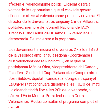
afecten el valencianisme polític. El debat girarà al
voltant de les oportunitats que el canvi de govern
dóna i por oferir al valencianisme polític i viceversa. El
director de la Universitat és enguany Carlos Villodres,
politòleg, membre del Consell Nacional de l’ACV
Tirant lo Blanc i autor del #Demos3, «Valencians i
democràcia. Del malestar a la proposta».
L’esdeveniment s’iniciarà el divendres 27 a les 18.30
de la vesprada amb la taula redona «Coordenades
d’un valencianisme reivindicatiu», en la qual hi
participaran Mónica Oltra, Vicepresidenta del Consell,
Fran Ferri, Sindic del Grup Parlamentari Compromís, i
Joan Baldoví, diputat i candidat al Congrés espanyol.
La Universitat continuarà dissabte a les 10.30 del matí
i la cloenda tindrà lloc a les 20h de la vesprada, a
càrrec d’Enric Morera, President de les Corts
Valencianes. Podeu consultar el programa complet al
cartell.