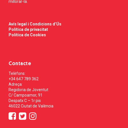
millorar-la.
Avís legal i Condicions d’Ús
Política de privacitat
Política de Cookies
Contacte
Telèfons:
+34 647 789 362
Adreça:
Regidoria de Joventut
C/ Campoamor, 91
Despatx C – 1r pis
46022 Ciutat de València