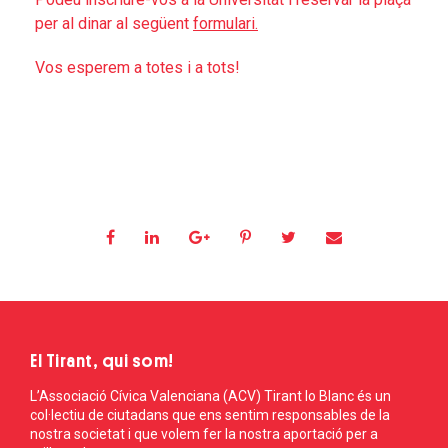
per al dinar al següent
formulari.
Vos esperem a totes i a tots!
El Tirant, qui som!
L’Associació Cívica Valenciana (ACV) Tirant lo Blanc és un
col·lectiu de ciutadans que ens sentim responsables de la
nostra societat i que volem fer la nostra aportació per a