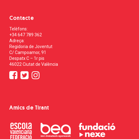
Contacte
Telèfons:
+34 647 789 362
Adreça:
Regidoria de Joventut
C/ Campoamor, 91
Despatx C – 1r pis
46022 Ciutat de València
Amics de Tirant