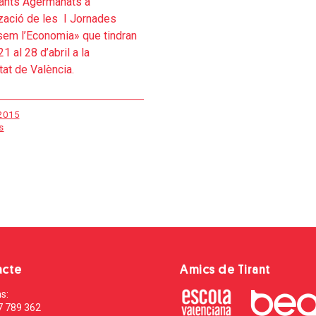
iants Agermanats a
tzació de les I Jornades
em l’Economia» que tindran
21 al 28 d’abril a la
tat de València.
 2015
s
acte
Amics de Tirant
s:
7 789 362