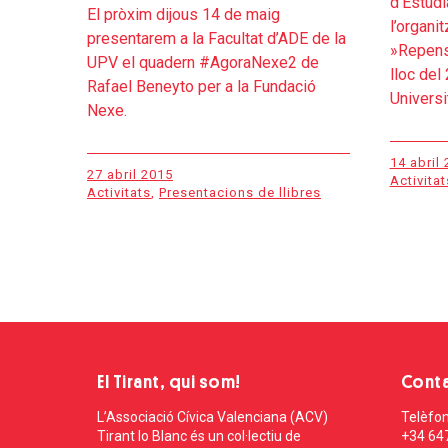
d’Estud
El pròxim dijous 14 de maig
l’organi
presentarem a la Facultat d’ADE de la
»Repens
UPV el quadern #AgoraNexe2 de
lloc del 
Rafael Beneyto per a la Fundació
Universi
Nexe.
14 abril
27 abril 2015
Activitat
Activitats
,
Presentacions de llibres
El Tirant, qui som!
Cont
L’Associació Cívica Valenciana (ACV)
Telèfon
Tirant lo Blanc és un col·lectiu de
+34 64