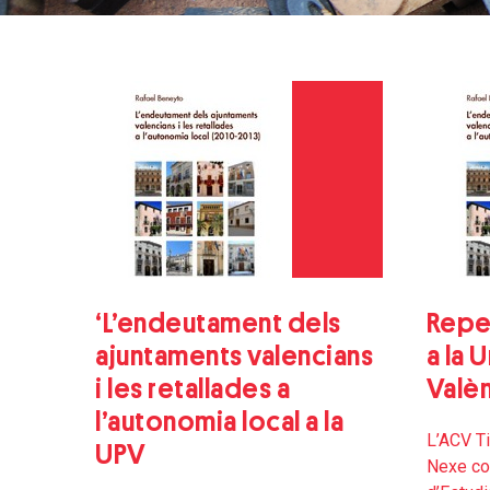
‘L’endeutament dels
Repe
ajuntaments valencians
a la 
i les retallades a
Valè
l’autonomia local a la
L’ACV Ti
UPV
Nexe col