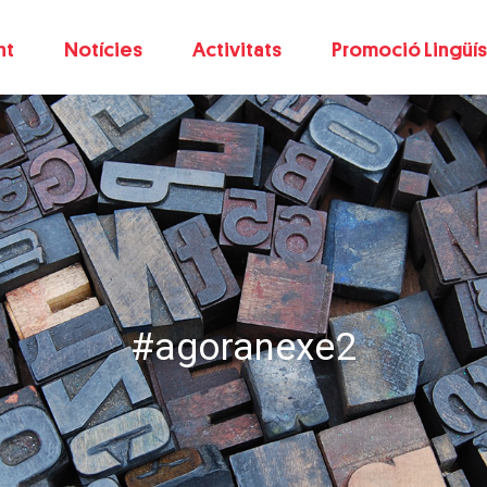
nt
Notícies
Activitats
Promoció Lingüís
#agoranexe2