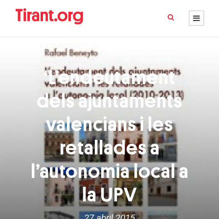
‘L’endeutament
dels ajuntaments
valencians i les
retallades a
l’autonomia local a
la UPV
27 abril 2015