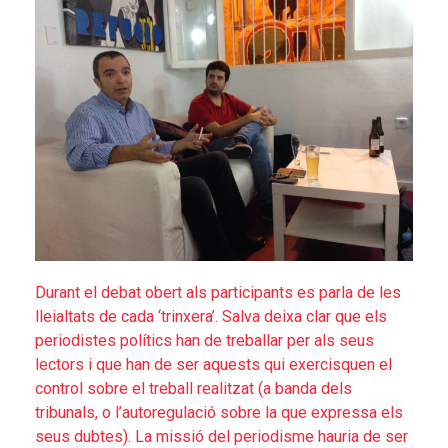
Durant el debat obert als participants es parla de les
lleialtats de cada ‘trinxera’. Salva deixa clar que els
periodistes polítics han de treballar per als seus
lectors i que han de ser aquests qui exercisquen el
control sobre el treball realitzat (a banda dels
tribunals, o l’autoregulació sobre la que expressa els
seus dubtes). La missió del periodisme hauria de ser