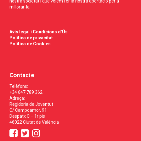
nostra societat i que volem fer la nostra aportació per a
millorar-la.
Avís legal i Condicions d’Ús
Política de privacitat
Política de Cookies
Contacte
Telèfons:
+34 647 789 362
Adreça:
Regidoria de Joventut
C/ Campoamor, 91
Despatx C – 1r pis
46022 Ciutat de València