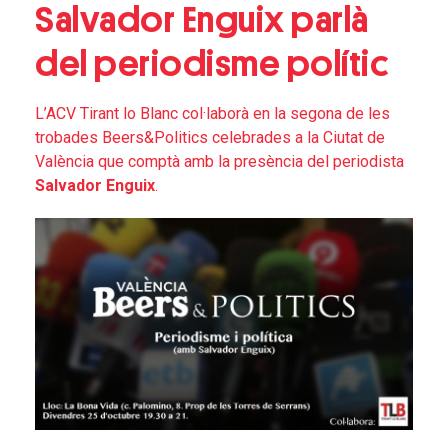
Salvador Enguix parlà
del periodisme polític
L’ACV Tirant lo Blanc col·laborà en la segona de les
trobades Beers&Politics celebrades a la Ciutat de
València que comptà amb la presència del periodista
Salvador Enguix
.