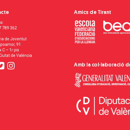
acte
Amics de Tirant
s:
7 789 362
:
ia de Joventut
poamor, 91
 C – 1r pis
iutat de València
Amb la col·laboració d