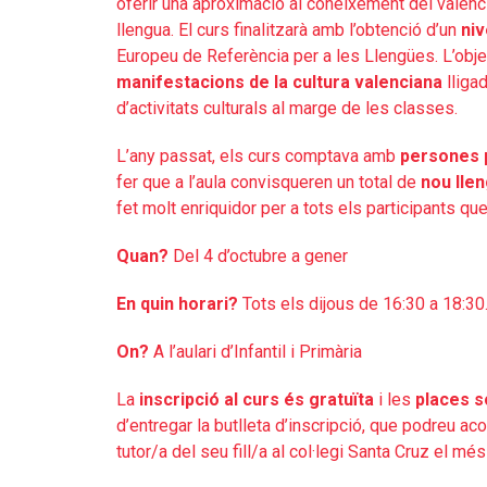
oferir una aproximació al coneixement del valen
llengua.
El curs finalitzarà amb l’obtenció d’un
niv
Europeu de Referència per a les Llengües. L’obj
manifestacions de la cultura valenciana
lligad
d’activitats culturals al marge de les classes.
L’any passat, els curs comptava amb
persones p
fer que a l’aula convisqueren un total de
nou llen
fet molt enriquidor per a tots els participants qu
Quan?
Del 4 d’octubre a gener
En quin horari?
Tots els dijous de 16:30 a 18:30
On?
A l’aulari d’Infantil i Primària
La
inscripció al curs és gratuïta
i les
places s
d’entregar la butlleta d’inscripció, que podreu acon
tutor/a del seu fill/a al col·legi Santa Cruz el m