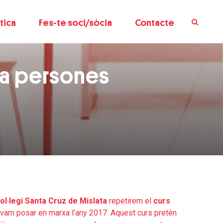
tica
Fes-te soci/sòcia
Contacte
 a persones
ol·legi Santa Cruz de Mislata
repetirem el
curs
vam posar en marxa l’any 2017. Aquest curs pretén