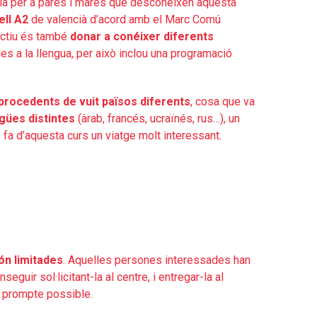
cià per a pares i mares que desconeixen aquesta
ell A2
de valencià d’acord amb el Marc Comú
ectiu és també
donar a conéixer diferents
es a la llengua, per això inclou una programació
rocedents de vuit països diferents
, cosa que va
gües distintes
(àrab, francés, ucraïnés, rus…), un
e fa d’aquesta curs un viatge molt interessant.
.
ón limitades
. Aquelles persones interessades han
seguir sol·licitant-la al centre, i entregar-la al
és prompte possible.