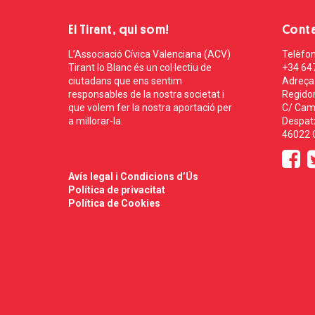
El Tirant, qui som!
Cont
L’Associació Cívica Valenciana (ACV)
Telèfon
Tirant lo Blanc és un col·lectiu de
+34 64
ciutadans que ens sentim
Adreça
responsables de la nostra societat i
Regidor
que volem fer la nostra aportació per
C/ Cam
a millorar-la.
Despatx
46022 C
Avís legal i Condicions d’Ús
Política de privacitat
Política de Cookies