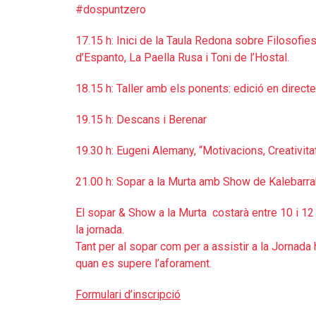
#dospuntzero
17.15 h: Inici de la Taula Redona sobre Filosofie
d’Espanto, La Paella Rusa i Toni de l’Hostal.
18.15 h: Taller amb els ponents: edició en direct
19.15 h: Descans i Berenar
19.30 h: Eugeni Alemany, “Motivacions, Creativita
21.00 h: Sopar a la Murta amb Show de Kalebarrak
El sopar & Show a la Murta costarà entre 10 i 12
la jornada.
Tant per al sopar com per a assistir a la Jornada
quan es supere l’aforament.
Formulari d’inscripció