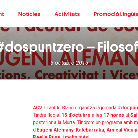
nt
Notícies
Activitats
Promoció Lingüís
 #dospuntzero – Filosof
5 octubre 2015
ACV Tirant lo Blanc organitza la jornada
#dospun
Tindrà lloc el
15 d’octubre
a les
17 hores
al
Sal
posterior a la Murta.
Tindrem un programa amb mé
d’
Eugeni Alemany, Kalebarraka, Amical Viquipè
Paella Rusa,
i molts més!