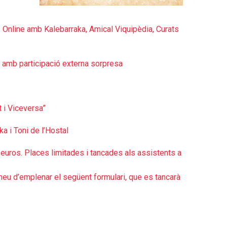
s Online amb Kalebarraka, Amical Viquipèdia, Curats
e amb participació externa sorpresa
t i Viceversa”
a i Toni de l’Hostal
 euros. Places limitades i tancades als assistents a
 heu d’emplenar el següent formulari, que es tancarà