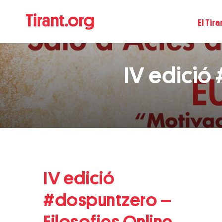
El Tira
IV edició
IV edició
#dospuntzero –
Filosofies Online