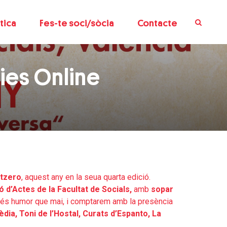
tica
Fes-te soci/sòcia
Contacte
ies Online
tzero
, aquest any en la seua quarta edició.
ó d’Actes de la Facultat de Socials,
amb
sopar
s humor que mai, i comptarem amb la presència
dia, Toni de l’Hostal, Curats d’Espanto, La