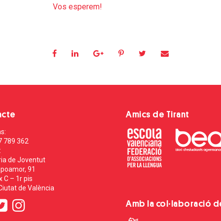
Vos esperem!
acte
Amics de Tirant
s:
7 789 362
:
ia de Joventut
poamor, 91
 C – 1r pis
iutat de València
Amb la col·laboració d