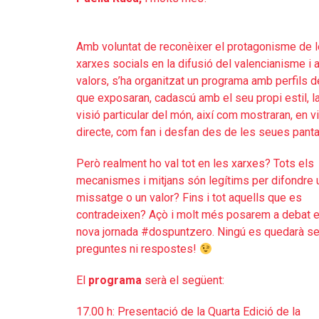
Amb voluntat de reconèixer el protagonisme de 
xarxes socials en la difusió del valencianisme i a
valors, s’ha organitzat un programa amb perfils 
que exposaran, cadascú amb el seu propi estil, l
visió particular del món, així com mostraran, en vi
directe, com fan i desfan des de les seues panta
Però realment ho val tot en les xarxes? Tots els
mecanismes i mitjans són legítims per difondre 
missatge o un valor? Fins i tot aquells que es
contradeixen? Açò i molt més posarem a debat e
nova jornada #dospuntzero. Ningú es quedarà s
preguntes ni respostes!
El
programa
serà el següent:
17.00 h: Presentació de la Quarta Edició de la