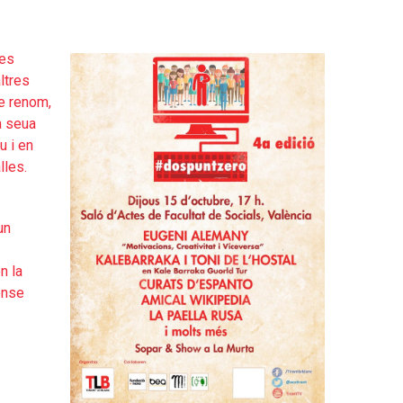
les
ltres
de renom,
a seua
u i en
lles.
un
n la
ense