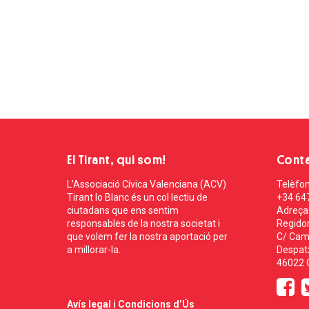
El Tirant, qui som!
Cont
L’Associació Cívica Valenciana (ACV)
Telèfon
Tirant lo Blanc és un col·lectiu de
+34 64
ciutadans que ens sentim
Adreça
responsables de la nostra societat i
Regidor
que volem fer la nostra aportació per
C/ Cam
a millorar-la.
Despatx
46022 C
Avís legal i Condicions d’Ús