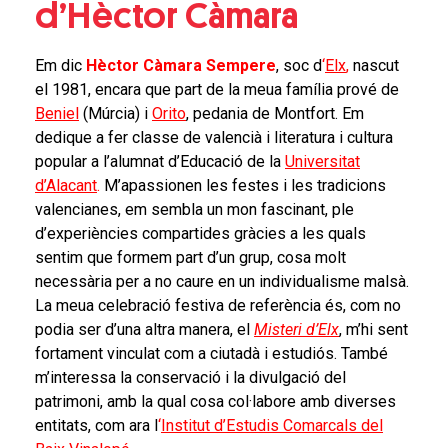
d’Hèctor Càmara
Em dic
Hèctor Càmara Sempere
, soc d
‘
Elx
,
nascut
el 1981, encara que part de la meua família prové de
Beniel
(Múrcia) i
Orito
, pedania de Montfort. Em
dedique a fer classe de valencià i literatura i cultura
popular a l’alumnat d’Educació de la
Universitat
d’Alacant
.
M’apassionen les festes i les tradicions
valencianes, em sembla un mon fascinant, ple
d’experiències compartides gràcies a les quals
sentim que formem part d’un grup, cosa molt
necessària per a no caure en un individualisme malsà.
La meua celebració festiva de referència és, com no
podia ser d’una altra manera, el
Misteri d’Elx
, m’hi sent
fortament vinculat com a ciutadà i estudiós. També
m’interessa la conservació i la divulgació del
patrimoni, amb la qual cosa col·labore amb diverses
entitats, com ara l
‘
Institut d’Estudis Comarcals del