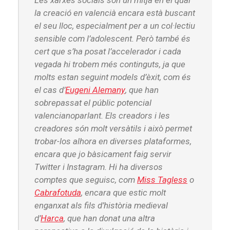
Les xarxes socials son un mitjà en el qual
la creació en valencià encara està buscant
el seu lloc, especialment per a un col·lectiu
sensible com l’adolescent. Però també és
cert que s’ha posat l’accelerador i cada
vegada hi trobem més continguts, ja que
molts estan seguint models d’èxit, com és
el cas d’
Eugeni Alemany
, que han
sobrepassat el públic potencial
valencianoparlant. Els creadors i les
creadores són molt versàtils i això permet
trobar-los alhora en diverses plataformes,
encara que jo bàsicament faig servir
Twitter i Instagram. Hi ha diversos
comptes que seguisc, com
Miss Tagless
o
Cabrafotuda
, encara que estic molt
enganxat als fils d’història medieval
d’
Harca
, que han donat una altra