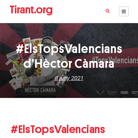
#ElsTopsValencians
d’Hèctor Càmara
8 juny 2021
#ElsTopsValencians