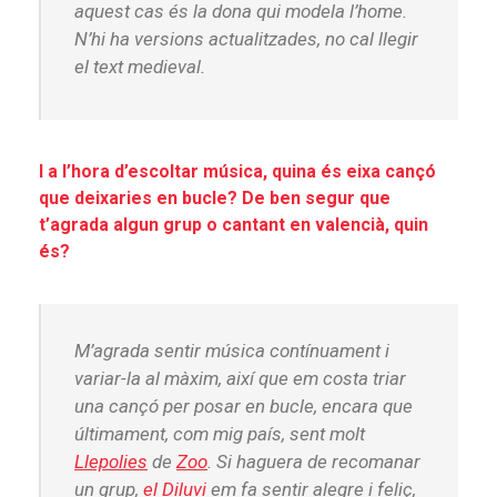
aquest cas és la dona qui modela l’home.
N’hi ha versions actualitzades, no cal llegir
el text medieval.
I a l’hora d’escoltar música, quina és eixa cançó
que deixaries en bucle? De ben segur que
t’agrada algun grup o cantant en valencià, quin
és?
M’agrada sentir música contínuament i
variar-la al màxim, així que em costa triar
una cançó per posar en bucle, encara que
últimament, com mig país, sent molt
Llepolies
de
Zoo
. Si haguera de recomanar
un grup,
el Diluvi
em fa sentir alegre i feliç,