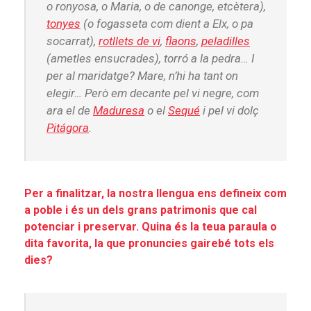
o ronyosa, o Maria, o de canonge, etcètera),
tonyes
(o fogasseta com dient a Elx, o pa
socarrat),
rotllets de vi
,
flaons
,
peladilles
(ametles ensucrades), torró a la pedra… I
per al maridatge? Mare, n’hi ha tant on
elegir… Però em decante pel vi negre, com
ara el de
Maduresa
o el
Sequé
i pel vi dolç
Pitágora
.
Per a finalitzar, la nostra llengua ens defineix com
a poble i és un dels grans patrimonis que cal
potenciar i preservar. Quina és la teua paraula o
dita favorita, la que pronuncies gairebé tots els
dies?