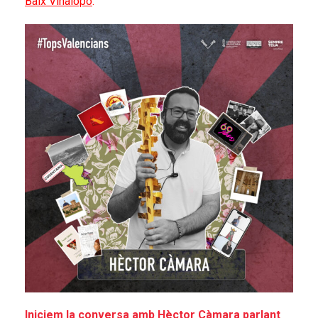
Baix Vinalopó
.
Iniciem la conversa amb Hèctor Càmara parlant