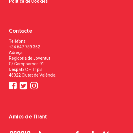
Política de Cookies
Contacte
Telèfons:
+34 647 789 362
Adreça:
Regidoria de Joventut
C/ Campoamor, 91
Despatx C – 1r pis
46022 Ciutat de València
Amics de Tirant