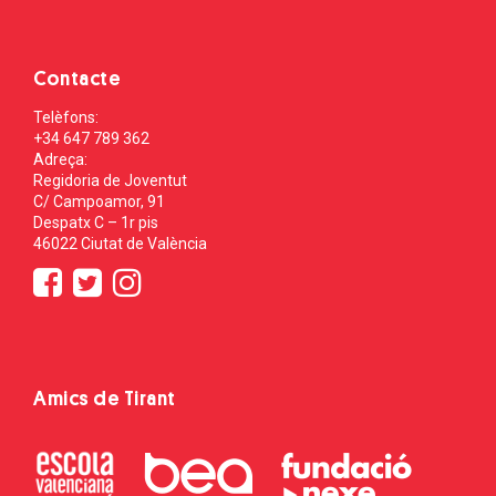
Contacte
Telèfons:
+34 647 789 362
Adreça:
Regidoria de Joventut
C/ Campoamor, 91
Despatx C – 1r pis
46022 Ciutat de València
Amics de Tirant