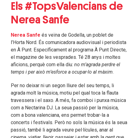
Els #TopsValencians de
Nerea Sanfe
Nerea Sanfe
és veïna de Godella, un poblet de
l’Horta Nord. És comunicadora audiovisual i periodista
en À Punt. Específicament al programa À Punt Directe,
el magazine de les vesprades. Té 28 anys i moltes
aficions, perquè com ella diu:
no m’agrada perdre el
temps i per això m’esforce a ocupar-lo al màxim
.
Per no deixar ni un segon lliure del seu temps,
li
agrada molt la música, motiu pel qual toca la flauta
travessera i el saxo. A més, fa comboi i punxa música
com a Nectarina DJ. La seua passió per la música,
com a bona valenciana, ens permet trobar-la a
concerts i festivals. Però no sols la música és la seua
passió, també li agrada veure pel·lícules, anar al
cinema, viatjar, llegir, passejar i estar amb la gent que