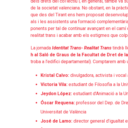
dels drets del col·lectiu i, en general, també va
de la societat valenciana. No obstant, en la pràct
que des del Tirant ens hem proposat desenvolup
als i les assistents una formació complementària 
ponents per tal de continuar avançant en el camí d
realitat trans i acabar amb els estigmes que colp
La jornada
Identitat Trans- Realitat Trans
tindrà l
h al Saló de Graus de la Facultat de Dret de l
troba a l’edifici departamental). Comptarem amb 
Kristal Calvo:
divulgadora, activista i voca
Victoria Vila:
estudiant de Filosofia a la Uni
Jeydon López:
estudiant d’Animació a la Un
Óscar Requena:
professor del Dep. de Dret 
Universitat de València
José de Lamo:
director general d’igualtat e