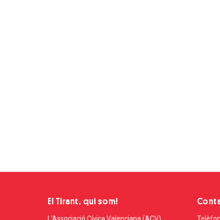
El Tirant, qui som!
Cont
L’Associació Cívica Valenciana (ACV)
Telèfon