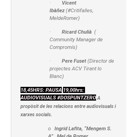
·
Vicent
Ibàñez
(#Critifalles,
MeldeRomer)
·
Ricard Chulià
(
Community Manager de
Compromís)
·
Pere Fuset
(Director de
projectes ACV Tirant lo
Blanc)
18,45HRS: PAUSA
19,00hrs:
AUDIOVISUALS #DOSPUNTZERO
A
propòsit de les relacions entre audiovisuals i
xarxes socials.
o
Ingrid Lafita, “Mengem S.
A”, Mel de Romer