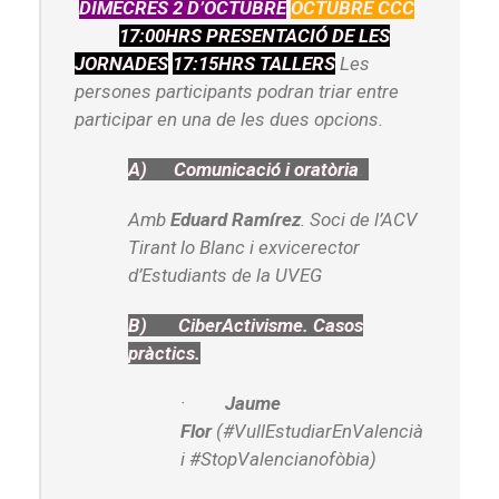
DIMECRES 2 D’OCTUBRE
OCTUBRE CCC
17:00HRS PRESENTACIÓ DE LES
JORNADES
17:15HRS TALLERS
Les
persones participants podran triar entre
participar en una de les dues opcions.
A)
Comunicació i oratòria
.
Amb
Eduard Ramírez
. Soci de l’ACV
Tirant lo Blanc i exvicerector
d’Estudiants de la UVEG
B)
CiberActivisme. Casos
pràctics.
·
Jaume
Flor
(#VullEstudiarEnValencià
i #StopValencianofòbia)