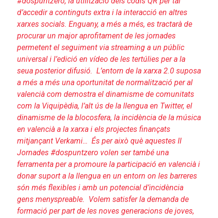
#dospuntzero, la utilització dels codis QR per tal
d’accedir a continguts extra i la interacció en altres
xarxes socials. Enguany, a més a més, es tractarà de
procurar un major aprofitament de les jornades
permetent el seguiment via streaming a un públic
universal i l’edició en vídeo de les tertúlies per a la
seua posterior difusió.
L’entorn de la xarxa 2.0 suposa
a més a més una oportunitat de normalització per al
valencià com demostra el dinamisme de comunitats
com la Viquipèdia, l’alt ús de la llengua en Twitter, el
dinamisme de la blocosfera, la incidència de la música
en valencià a la xarxa i els projectes finançats
mitjançant Verkami… És per això què aquestes II
Jornades #dospuntzero volen ser també una
ferramenta per a promoure la participació en valencià i
donar suport a la llengua en un entorn on les barreres
són més flexibles i amb un potencial d’incidència
gens menyspreable.
Volem satisfer la demanda de
formació per part de les noves generacions de joves,