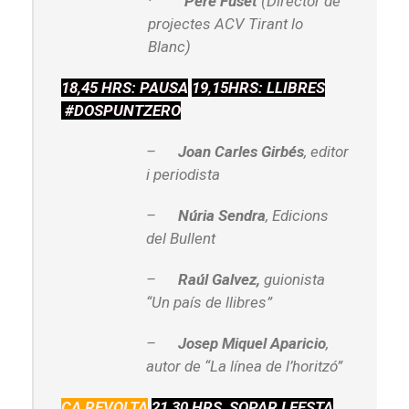
·
Pere Fuset
(Director de
projectes ACV Tirant lo
Blanc)
18,45 HRS: PAUSA
19,15HRS: LLIBRES
#DOSPUNTZERO
–
Joan Carles Girbés
, editor
i periodista
–
Núria Sendra
, Edicions
del Bullent
–
Raúl Galvez,
guionista
“Un país de llibres”
–
Josep Miquel Aparicio
,
autor de “La línea de l’horitzó”
CA REVOLTA
21,30 HRS SOPAR I FESTA