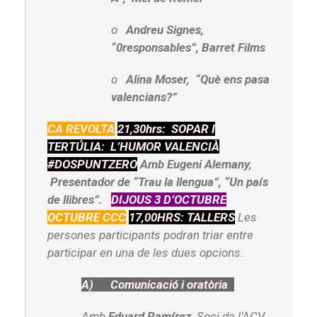
o
Andreu Signes,
“0responsables”, Barret Films
o
Alina Moser, “Què ens pasa
valencians?”
CA REVOLTA
21,30hrs: SOPAR I
TERTÚLIA: L’HUMOR VALENCIÀ
#DOSPUNTZERO
Am
b Eugeni Alemany,
Presentador de “Trau la llengua”, “Un país
de llibres”.
DIJOUS 3 D’OCTUBRE
OCTUBRE CCC
17,00HRS: TALLERS
Les
persones participants podran triar entre
participar en una de les dues opcions.
A)
Comunicació i oratòria
.
Amb
Eduard Ramírez
. Soci de l’ACV