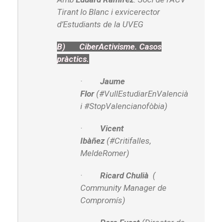
Tirant lo Blanc i exvicerector
d’Estudiants de la UVEG
B)
CiberActivisme. Casos
pràctics.
·
Jaume
Flor
(#VullEstudiarEnValencià
i #StopValencianofòbia)
·
Vicent
Ibàñez
(#Critifalles,
MeldeRomer)
·
Ricard Chulià
(
Community Manager de
Compromís)