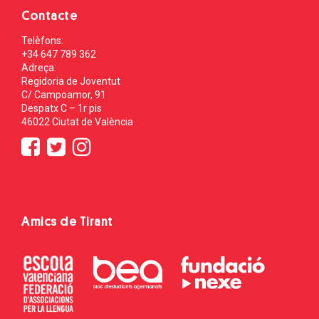
Contacte
Telèfons:
+34 647 789 362
Adreça:
Regidoria de Joventut
C/ Campoamor, 91
Despatx C – 1r pis
46022 Ciutat de València
Amics de Tirant