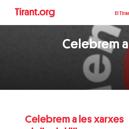
El Tira
Celebrem a l
Celebrem a les xarxes