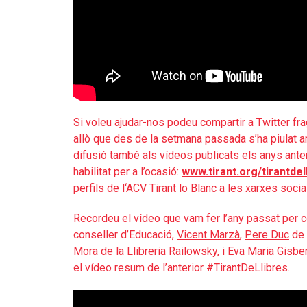
Si voleu ajudar-nos podeu compartir a
Twitter
fra
allò que des de la setmana passada s’ha piulat 
difusió també als
vídeos
publicats els anys ante
habilitat per a l’ocasió:
www.tirant.org/tirantdel
perfils de l
‘ACV Tirant lo Blanc
a les xarxes socia
Recordeu el vídeo que vam fer l’any passat per 
conseller d’Educació,
Vicent Marzà
,
Pere Duc
de 
Mora
de la Llibreria Railowsky, i
Eva Maria Gisber
el vídeo resum de l’anterior #TirantDeLlibres.