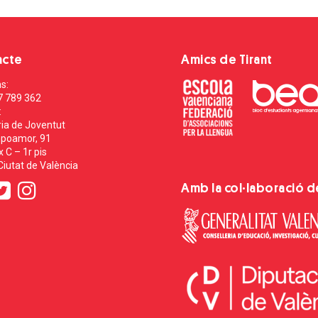
acte
Amics de Tirant
s:
7 789 362
:
ia de Joventut
poamor, 91
 C – 1r pis
iutat de València
Amb la col·laboració d