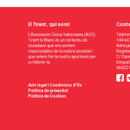
El Tirant, qui som!
Cont
L’Associació Cívica Valenciana (ACV)
Telèfon
Tirant lo Blanc és un col·lectiu de
+34 64
ciutadans que ens sentim
Adreça
responsables de la nostra societat i
Regidor
que volem fer la nostra aportació per
C/ Cam
a millorar-la.
Despatx
46022 C
Avís legal i Condicions d’Ús
Política de privacitat
Política de Cookies