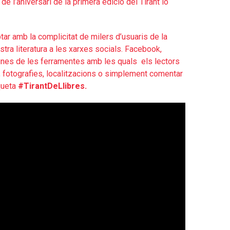
e l’aniversari de la primera edició del Tirant lo
ar amb la complicitat de milers d’usuaris de la
ostra literatura a les xarxes socials. Facebook,
unes de les ferramentes amb les quals els lectors
s, fotografies, localitzacions o simplement comentar
queta
#TirantDeLlibres.