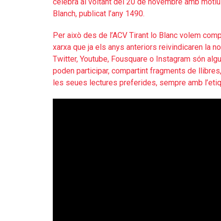
celebra al voltant del 20 de novembre amb motiu d
Blanch, publicat l’any 1490.
Per això des de l’ACV Tirant lo Blanc volem compt
xarxa que ja els anys anteriors reivindicaren la n
Twitter, Youtube, Fousquare o Instagram són alg
poden participar, compartint fragments de llibre
les seues lectures preferides, sempre amb l’eti