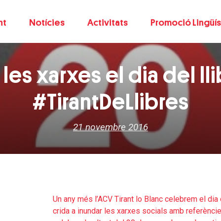
nt
Notícies
Activitats
Promoció Lingüís
es xarxes el dia del ll
#TirantDeLlibres
21 novembre 2016
Un any més l’ACV Tirant lo Blanc celebrem el dia
crida a inundar les xarxes socials amb referèncie