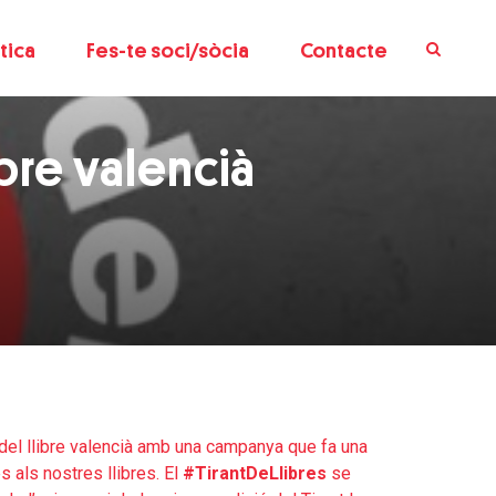
tica
Fes-te soci/sòcia
Contacte
ibre valencià
 del llibre valencià amb una campanya que fa una
s als nostres llibres. El
#TirantDeLlibres
se