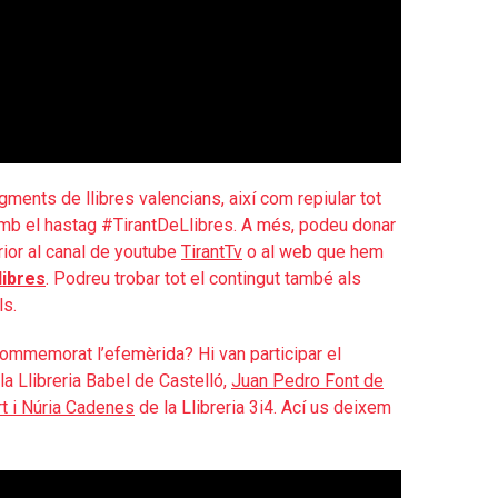
gments de llibres valencians, així com repiular tot
amb el hastag #TirantDeLlibres. A més, podeu donar
rior al canal de youtube
TirantTv
o al web que hem
libres
. Podreu trobar tot el contingut també als
ls.
commemorat l’efemèrida? Hi van participar el
la Llibreria Babel de Castelló,
Juan Pedro Font de
t i Núria Cadenes
de la Llibreria 3i4. Ací us deixem