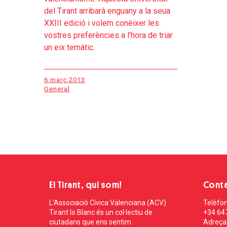
del Tirant arribarà enguany a la seua
XXIII edició i volem conèixer les
vostres preferències a l’hora de triar
un eix temàtic.
6 març 2013
General
El Tirant, qui som!
Cont
L’Associació Cívica Valenciana (ACV)
Telèfon
Tirant lo Blanc és un col·lectiu de
+34 64
ciutadans que ens sentim
Adreça