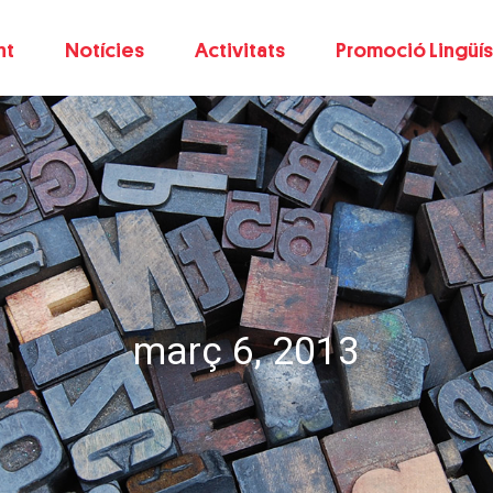
nt
Notícies
Activitats
Promoció Lingüís
març 6, 2013