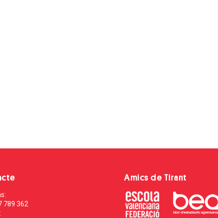
acte
Amics de Tirant
s:
7 789 362
: