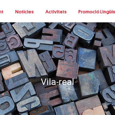
nt
Notícies
Activitats
Promoció Lingüís
Vila-real