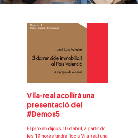
Vila-real acollirà una
presentació del
#Demos5
El pròxim dijous 10 d’abril, a partir de
les 19 hores tindrà lloc a Vila-real una