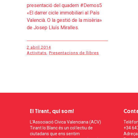
presentació del quadern #Demos5
«El darrer cicle immobiliari al País
Valencià. O la gestió de la misèria»
de Josep Lluís Miralles.
2 abril 2014
Activitats
,
Presentacions de llibres
El Tirant, qui som!
Cont
L’Associació Cívica Valenciana (ACV)
Telèfon
Tirant lo Blanc és un col·lectiu de
+34 64
ciutadans que ens sentim
Adreça