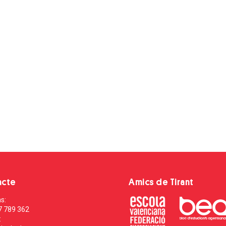
acte
Amics de Tirant
s:
7 789 362
: